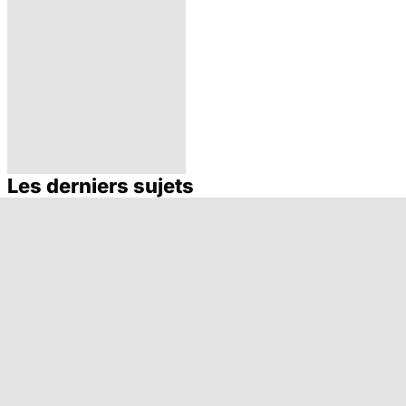
Les derniers sujets
L'endométriose :
des douleurs
liées aux règles