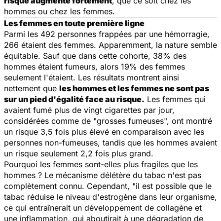
risque augmente fortement
, que ce soit chez les
hommes ou chez les femmes.
Les femmes en toute première ligne
Parmi les 492 personnes frappées par une hémorragie,
266 étaient des femmes. Apparemment, la nature semble
équitable. Sauf que dans cette cohorte, 38% des
hommes étaient fumeurs, alors 19% des femmes
seulement l'étaient. Les résultats montrent ainsi
nettement que
les hommes et les femmes ne sont pas
sur un pied d'égalité face au risque.
Les femmes qui
avaient fumé plus de vingt cigarettes par jour,
considérées comme de "grosses fumeuses", ont montré
un risque 3,5 fois plus élevé en comparaison avec les
personnes non-fumeuses, tandis que les hommes avaient
un risque seulement 2,2 fois plus grand.
Pourquoi les femmes sont-elles plus fragiles que les
hommes ? Le mécanisme délétère du tabac n'est pas
complètement connu. Cependant,
"il est possible que le
tabac réduise le niveau d'estrogène dans leur organisme,
ce qui entraînerait un développement de collagène et
une inflammation, qui aboutirait à une dégradation de