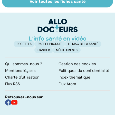
Voir toutes les fiches santé
AVC : quand le
Accident
A
cerveau fait une
vasculaire
l
attaque
cérébral : l'enfant
l
également
touché
RECETTES
RAPPEL PRODUIT
LE MAG DE LA SANTÉ
CANCER
MÉDICAMENTS
Qui sommes-nous ?
Gestion des cookies
Mentions légales
Politiques de confidentialité
Charte d'utilisation
Index thématique
Flux RSS
Flux Atom
Retrouvez-nous sur