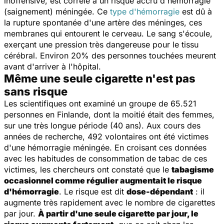
inoffensive, est corrélé à un risque accru d'hémorragie
(saignement) méningée. Ce
type d'hémorragie
est dû à
la rupture spontanée d'une artère des méninges, ces
membranes qui entourent le cerveau. Le sang s'écoule,
exerçant une pression très dangereuse pour le tissu
cérébral. Environ 20% des personnes touchées meurent
avant d'arriver à l'hôpital.
Même une seule cigarette n'est pas
sans risque
Les scientifiques ont examiné un groupe de 65.521
personnes en Finlande, dont la moitié était des femmes,
sur une très longue période (40 ans). Aux cours des
années de recherche, 492 volontaires ont été victimes
d'une hémorragie méningée. En croisant ces données
avec les habitudes de consommation de tabac de ces
victimes, les chercheurs ont constaté que le
tabagisme
occasionnel comme régulier augmentait le risque
d'hémorragie
. Le risque est dit
dose-dépendant
: il
augmente très rapidement avec le nombre de cigarettes
par jour.
À partir d'une seule cigarette par jour, le