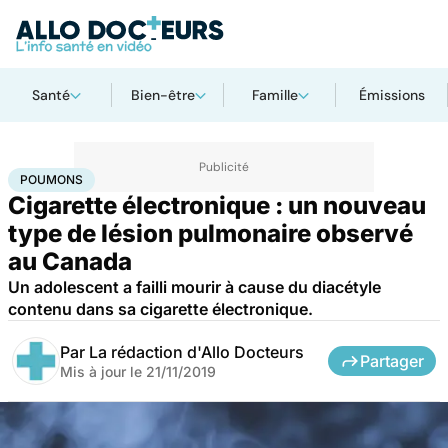
Santé
Bien-être
Famille
Émissions
Accueil
Santé
Maladies
Poumons
POUMONS
Cigarette électronique : un nouveau
type de lésion pulmonaire observé
au Canada
Un adolescent a failli mourir à cause du diacétyle
contenu dans sa cigarette électronique.
Par
La rédaction d'Allo Docteurs
Partager
Mis à jour le
21/11/2019