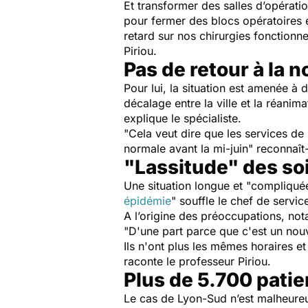
Et transformer des salles d’opérati
pour fermer des blocs opératoires 
retard sur nos chirurgies fonctionn
Piriou.
Pas de retour à la 
Pour lui, la situation est amenée à d
décalage entre la ville et la réanim
explique le spécialiste.
"
Cela veut dire que les services de 
normale avant la mi-juin
" reconnaît-
"Lassitude" des so
Une situation longue et "
compliqué
épidémie
" souffle le chef de service
A l’origine des préoccupations, not
"
D'une part parce que c'est un nou
Ils n'ont plus les mêmes horaires et
raconte le professeur Piriou.
Plus de 5.700 patie
Le cas de Lyon-Sud n’est malheureu