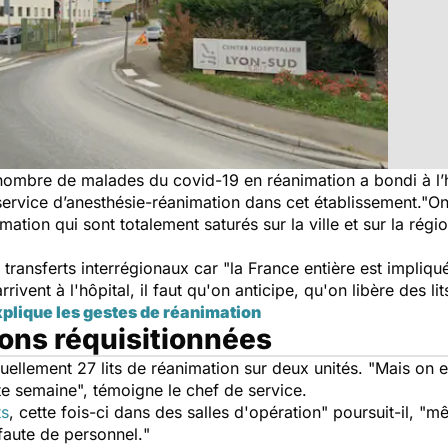
nombre de malades du covid-19 en réanimation a bondi à l’h
service d’anesthésie-réanimation dans cet établissement."
On
mation qui sont totalement saturés sur la ville et sur la rég
transferts interrégionaux car "
la France entière est impliqu
rivent à l'hôpital, il faut qu'on anticipe, qu'on libère des lit
xplique les gestes de réanimation
ions réquisitionnées
ellement 27 lits de réanimation sur deux unités. "
Mais on e
te semaine
", témoigne le chef de service.
ts
, cette fois-ci dans des salles d'opération
" poursuit-il, "
mê
 faute de personnel.
"