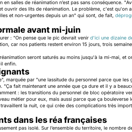
on en salles de réanimation n’est pas sans conséquence. "
Av
et ouvrir des lits de réanimation. Le problème, c'est qu'on
elles et non-urgentes depuis un an
" qui sont, de fait,
dépro
normale avant mi-juin
urer : "
On pense que le pic devrait venir
d'ici une dizaine d
ation, car nos patients restent environ 15 jours, trois semai
réanimation seront saturés au moins jusqu'à la mi-mai, et on
il enfin.
ignants
e
", marquée par "
une lassitude du personnel parce que les
. "
Ça fait maintenant une année que ça dure et il y a beauc
amment : les transitions du personnel de bloc opératoire ve
veau métier pour eux, mais aussi parce que ça bouleverse le
 travaillent la nuit, ce qui crée des complications très impor
nts dans les réa françaises
sement pas isolé. Sur l’ensemble du territoire, le nombre 