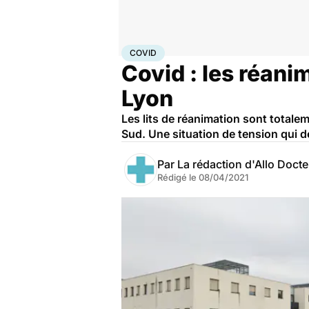
Accueil
Santé
Société
Covid
COVID
Covid : les réani
Lyon
Les lits de réanimation sont totalem
Sud. Une situation de tension qui d
Par
La rédaction d'Allo Doct
Rédigé le
08/04/2021