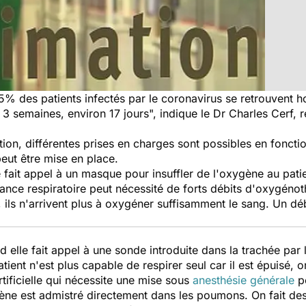
,5% des patients infectés par le coronavirus se retrouvent h
3 semaines, environ 17 jours", indique le Dr Charles Cerf, 
ion, différentes prises en charges sont possibles en fonction
peut être mise en place.
e fait appel à un masque pour insuffler de l'oxygène au patien
fisance respiratoire peut nécessité de forts débits d'oxygén
s n'arrivent plus à oxygéner suffisamment le sang. Un débi
nd elle fait appel à une sonde introduite dans la trachée par 
tient n'est plus capable de respirer seul car il est épuisé, 
rtificielle qui nécessite une mise sous
anesthésie générale
p
gène est admistré directement dans les poumons. On fait de