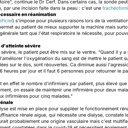
oire", continue le Dr Cerf. Dans certains cas, la sonde peut
, par une incision faite dans la peau : c'est une
trachéotom
nécessaire en réanimation
ificiel
) s'impose pour plusieurs raisons lors de la ventilatio
a permet au patient de mieux supporter la machine
mais surto
générale tant que l'état respiratoire le nécessite, pour pouvoir
s d'atteinte sévère
 sévère, le patient peut être mis sur le ventre. "Quand il y
'améliorer l'oxygénation du sang est de mettre le patient s
lées sur le dos, sont réouvertes. Ca diminue aussi l'agress
 heures par jour et il faut 6 personnes pour retourner le pat
st en effet le nombre d'infirmiers par patient, plus élevé qu
oment, on essaie de maintenir une infirmière pour deux mala
x infirmières pour cinq malades."
rénale
ialyse est mise en place pour suppléer le fonctionnement ré
ffisance rénale aigue, qui nécessite une dialyse, constate 
urait probablement une origine vasculaire mais c'est multifac
ment constatées dans le covid-19 et nécessitent également 