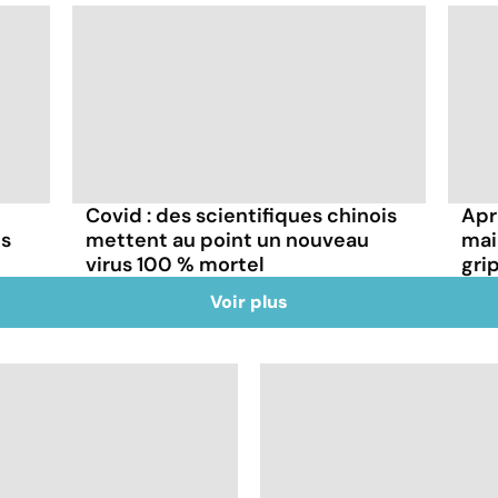
Covid : des scientifiques chinois
Aprè
ns
mettent au point un nouveau
mai
virus 100 % mortel
gri
Voir plus