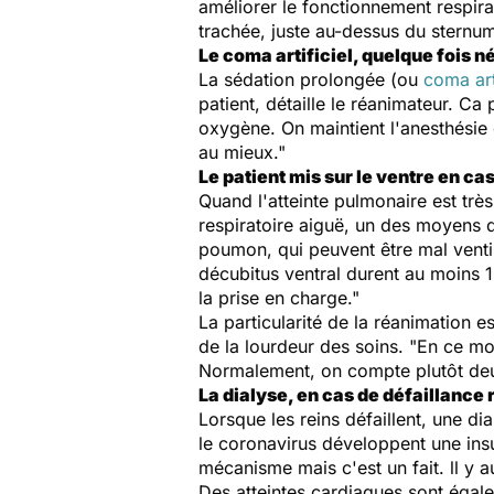
améliorer le fonctionnement respirat
trachée, juste au-dessus du sternum
Le coma artificiel, quelque fois 
La sédation prolongée (ou
coma art
patient, détaille le réanimateur. C
oxygène
. On maintient l'anesthésie 
au mieux."
Le patient mis sur le ventre en ca
Quand l'atteinte pulmonaire est très
respiratoire aiguë, un des moyens d
poumon, qui peuvent être mal venti
décubitus ventral durent au moins 16
la prise en charge."
La particularité de la réanimation e
de la lourdeur des soins. "En ce m
Normalement, on compte plutôt deu
La dialyse, en cas de défaillance 
Lorsque les reins défaillent, une d
le coronavirus développent une insu
mécanisme mais c'est un fait. ll y a
Des atteintes cardiaques sont égale