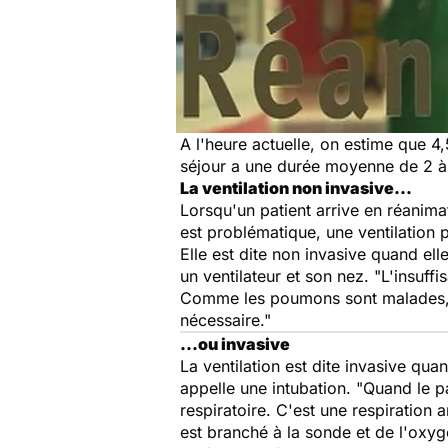
A l'heure actuelle, on estime que 4
séjour a une durée moyenne de 2 à 
La ventilation non invasive...
Lorsqu'un patient arrive en réanimat
est problématique, une ventilation 
Elle est dite non invasive quand ell
un ventilateur et son nez. "L'insuf
Comme les poumons sont malades, il
nécessaire."
...ou invasive
La ventilation est dite invasive qua
appelle une intubation.
"Quand le pa
respiratoire. C'est une respiration a
est branché à la sonde et de l'oxy