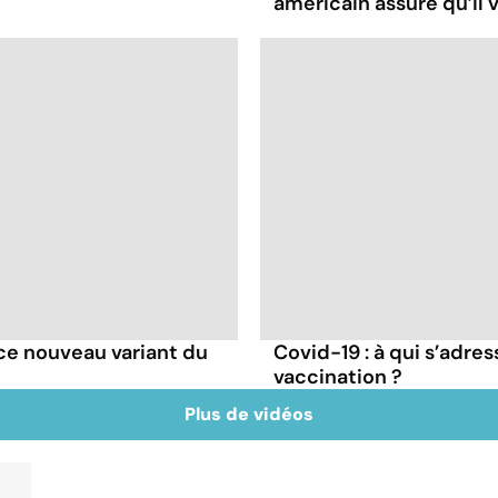
américain assure qu’il v
e ce nouveau variant du
Covid-19 : à qui s’adr
vaccination ?
Plus de vidéos