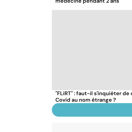
médecine pendant 2 ans
"FLiRT" : faut-il s'inquiéter d
Covid au nom étrange ?