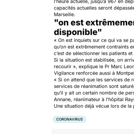
l’heure actuelle, jusqu’à 967 en dé
capacités actuelles seront dépassé
Marseille.
"on est extrêmemen
disponible"
«
On est inquiets sur ce qui va se 
qu’on est extrêmement contraints en
c’est de sélectionner les patients et
Si la situation est stabilisée, on a
recourir
», explique le Pr Marc Leon
Vigilance renforcée aussi à Montpell
« S
i on attend que les services de r
services de réanimation sont saturé
qu’il y ait un certain nombre de pe
Annane, réanimateur à l’hôpital Ra
Une situation déjà vécue lors de la
CORONAVIRUS