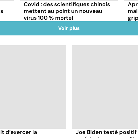
Covid : des scientifiques chinois
Aprè
ns
mettent au point un nouveau
mai
virus 100 % mortel
gri
Voir plus
it d’exercer la
Joe Biden testé positif