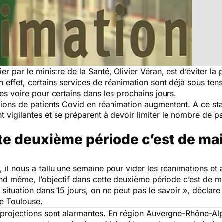
r par le ministre de la Santé, Olivier Véran, est d’éviter la 
n effet, certains services de réanimation sont déjà sous ten
s voire pour certains dans les prochains jours.
sions de patients Covid en réanimation augmentent. A ce s
t vigilantes et se préparent à devoir limiter le nombre de p
tte deuxième période c’est de main
 il nous a fallu une semaine pour vider les réanimations et a
nd même, l’objectif dans cette deuxième période c’est de main
a situation dans 15 jours, on ne peut pas le savoir
», déclare 
e Toulouse.
es projections sont alarmantes. En région Auvergne-Rhône-Alp