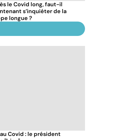
s le Covid long, faut-il
ntenant s’inquiéter de la
ppe longue ?
 au Covid : le président