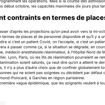
programmant les opérations. Mais si la courbe des admissions
es début octobre, les capacités maximales dix jours plus ta
t contraints en termes de place
passer d’après les projections qu’on peut avoir vers la mi-
 termes de places et de personnel disponible et qu’il y a u
 dire si c’est un patient Covid, on l’accepte, si c’est un pati
rrivera à passer comme ça, si la situation se dégrade, en cou
e, médecin anesthésiste-réanimateur, à l’Hôpital Nord de Ma
ier, Lyon, Paris, où les lits de réanimation pourraient se re
éanimation soient saturés, ça veut dire qu’on a atteint le d
s, il n’y a plus d’autre choix que de confiner globalement t
rsonnes qui ne soient pas soignées ou décèdent par défaut 
ymond-Poincaré, à Garches en région parisienne.
 première vague épidémique, que les soignants veulent à tou