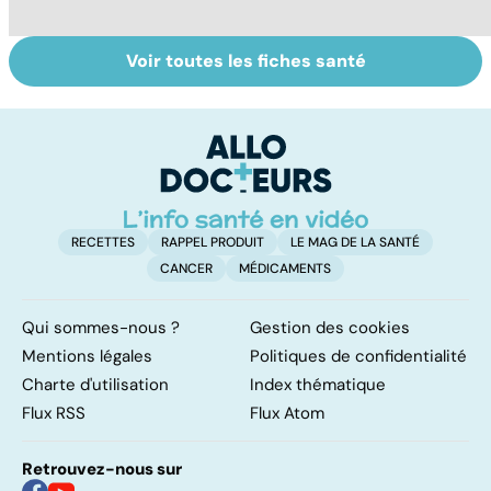
Voir toutes les fiches santé
Tout savoir sur
Covid-19 : tout
S
les infections
savoir sur la
do
pulmonaires
maladie
b
su
RECETTES
RAPPEL PRODUIT
LE MAG DE LA SANTÉ
CANCER
MÉDICAMENTS
Qui sommes-nous ?
Gestion des cookies
Mentions légales
Politiques de confidentialité
Charte d'utilisation
Index thématique
Flux RSS
Flux Atom
Retrouvez-nous sur