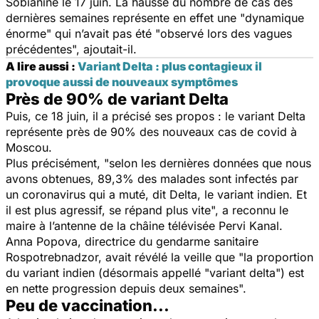
Sobianine le 17 juin. La hausse du nombre de cas des
dernières semaines représente en effet une "
dynamique
énorme"
qui n’avait pas été "
observé lors des vagues
précédentes
", ajoutait-il.
A lire aussi :
Variant Delta : plus contagieux il
provoque aussi de nouveaux symptômes
Près de 90% de variant Delta
Puis, ce 18 juin, il a précisé ses propos : le variant Delta
représente près de 90% des nouveaux cas de covid à
Moscou.
Plus précisément, "
selon les dernières données que nous
avons obtenues, 89,3% des malades sont infectés par
un coronavirus qui a muté, dit Delta, le variant indien. Et
il est plus agressif, se répand plus vite
", a reconnu le
maire à l’antenne de la châine télévisée
Pervi Kanal.
Anna Popova, directrice du gendarme sanitaire
Rospotrebnadzor, avait révélé la veille que "
la proportion
du variant indien (désormais appellé "variant delta") est
en nette progression depuis deux semaines
".
Peu de vaccination...