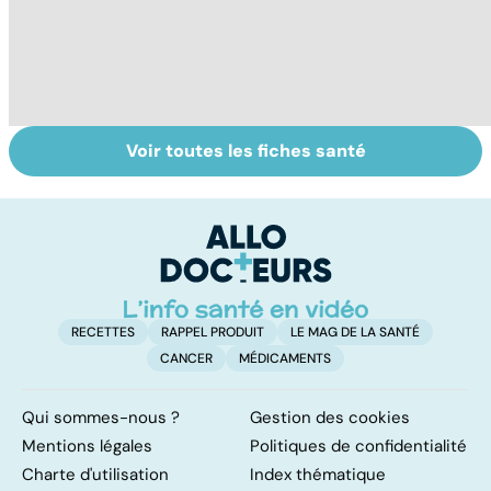
Voir toutes les fiches santé
Tout savoir sur
Covid-19 : tout
I
les infections
savoir sur la
a
pulmonaires
maladie
fa
d'
RECETTES
RAPPEL PRODUIT
LE MAG DE LA SANTÉ
CANCER
MÉDICAMENTS
Qui sommes-nous ?
Gestion des cookies
Mentions légales
Politiques de confidentialité
Charte d'utilisation
Index thématique