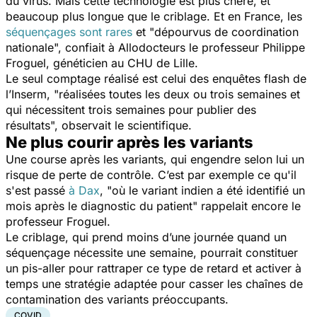
du virus. Mais cette technologie est plus chère, et
beaucoup plus longue que le criblage. Et en France, les
séquençages sont rares
et "
dépourvus de coordination
nationale
", confiait à Allodocteurs le professeur Philippe
Froguel, généticien au CHU de Lille.
Le seul comptage réalisé est celui des enquêtes flash de
l’Inserm, "
réalisées toutes les deux ou trois semaines et
qui nécessitent trois semaines pour publier des
résultats
", observait le scientifique.
Ne plus courir après les variants
Une course après les variants, qui engendre selon lui un
risque de perte de contrôle. C’est par exemple ce qu'il
s'est passé
à Dax
, "
où le variant indien a été identifié un
mois après le diagnostic du patient
" rappelait encore le
professeur Froguel.
Le criblage, qui prend moins d’une journée quand un
séquençage nécessite une semaine, pourrait constituer
un pis-aller pour rattraper ce type de retard et activer à
temps une stratégie adaptée pour casser les chaînes de
contamination des variants préoccupants.
COVID