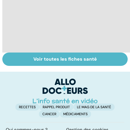
Voir toutes les fiches santé
Tout savoir sur
Covid-19 : tout
I
les infections
savoir sur la
a
pulmonaires
maladie
fa
d'
RECETTES
RAPPEL PRODUIT
LE MAG DE LA SANTÉ
CANCER
MÉDICAMENTS
Qui sommes-nous ?
Gestion des cookies