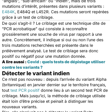
"anglais", "sud-africain" ou "indien", mais de trois
mutations d’intérêt, présentes dans plusieurs variants :
E484K
, E484Q et L452R. Ces mutations seront repérées
grâce à un test de criblage.
De quoi s’agit-il ? Le criblage est une technique dite de
"PCR acrobatique" qui consiste à reconnaître
grossièrement une souche de virus par rapport à une
autre. Concrètement, il indique si oui ou non l’une des
trois mutations recherchées est présente dans le
prélèvement analysé. Le test de criblage sera donc
positif ou négatif pour une mutation donnée.
A lire aussi :
Covid : quels tests de dépistage utiliser
contre les variants ?
Détecter le variant indien
Ce n’est pas nouveau : depuis l’arrivée du variant Alpha
(britannique) en janvier dernier sur le territoire français,
tout
test PCR positif
donne lieu à un second test PCR de
criblage. Mais jusqu’ici, la méthode de criblage utilisée
était loin d’être précise et peinait à distinguer les
nouveaux variants.