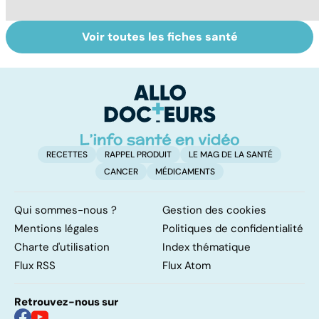
Voir toutes les fiches santé
Tout savoir sur
Covid-19 : tout
I
les infections
savoir sur la
a
pulmonaires
maladie
fa
d'
RECETTES
RAPPEL PRODUIT
LE MAG DE LA SANTÉ
CANCER
MÉDICAMENTS
Qui sommes-nous ?
Gestion des cookies
Mentions légales
Politiques de confidentialité
Charte d'utilisation
Index thématique
Flux RSS
Flux Atom
Retrouvez-nous sur