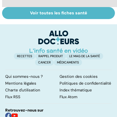
Voir toutes les fiches santé
Tout savoir sur
Covid-19 : tout
I
les infections
savoir sur la
a
pulmonaires
maladie
fa
d'
RECETTES
RAPPEL PRODUIT
LE MAG DE LA SANTÉ
CANCER
MÉDICAMENTS
Qui sommes-nous ?
Gestion des cookies
Mentions légales
Politiques de confidentialité
Charte d'utilisation
Index thématique
Flux RSS
Flux Atom
Retrouvez-nous sur