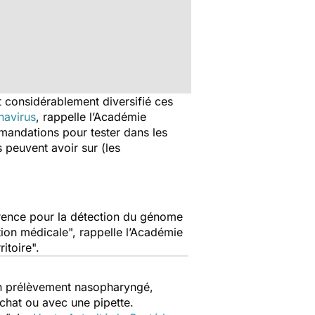
t considérablement diversifié ces
navirus
, rappelle l’Académie
mandations pour tester dans les
s peuvent avoir sur (les
érence pour la détection du génome
tion médicale
", rappelle l’Académie
ritoire
".
r un prélèvement nasopharyngé,
achat ou avec une pipette.