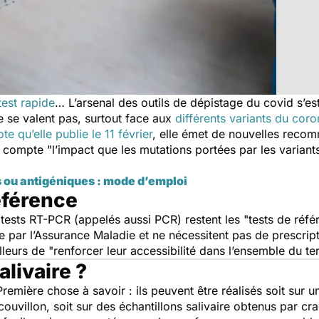
test rapide
… L’arsenal des outils de dépistage du covid s’es
ne se valent pas, surtout face aux
différents variants du coro
ote qu’elle publie le 11 février
, elle émet de nouvelles recom
n compte "
l’impact que les mutations portées par les variant
s ou antigéniques : mode d’emploi
référence
 tests RT-PCR (appelés aussi PCR) restent les "
tests de réf
e par l’Assurance Maladie et ne nécessitent pas de prescrip
leurs de "
renforcer leur accessibilité dans l’ensemble du ter
livaire ?
 Première chose à savoir : ils peuvent être réalisés soit su
couvillon, soit sur des échantillons salivaire obtenus par cr