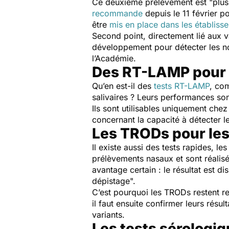
Ce deuxième prélèvement est "
plus
recommande
depuis le 11 février po
être
mis en place dans les établiss
Second point, directement lié aux va
développement pour détecter les n
l’Académie.
Des RT-LAMP pour 
Qu’en est-il des
tests RT-LAMP
, co
salivaires ? Leurs performances son
Ils sont utilisables uniquement che
concernant la capacité à détecter le
Les TRODs pour le
Il existe aussi des tests rapides, le
prélèvements nasaux et sont réalisé
avantage certain : le résultat est di
dépistage
".
C’est pourquoi les TRODs restent re
il faut ensuite confirmer leurs résul
variants.
Les tests sérologiq