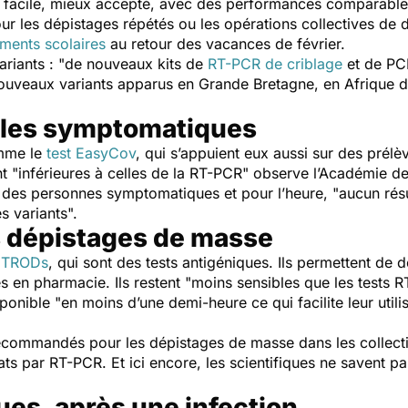
 facile, mieux accepté, avec des performances comparable
ur les dépistages répétés ou les opérations collectives de dé
ements scolaires
au retour des vacances de février.
riants : "
de nouveaux kits de
RT-PCR de criblage
et de PCR
ouveaux variants apparus en Grande Bretagne, en Afrique d
les symptomatiques
mme le
test EasyCov
, qui s’appuient eux aussi sur des pré
t "
inférieures à celles de la RT-PCR
" observe l’Académie d
z des personnes symptomatiques et pour l’heure, "
aucun rés
s variants
".
s dépistages de masse
s
TRODs
, qui sont des tests antigéniques. Ils permettent de d
s en pharmacie. Ils restent "
moins sensibles que les tests 
sponible "
en moins d’une demi-heure ce qui facilite leur utili
commandés pour les dépistages de masse dans les collectivi
tats par RT-PCR. Et ici encore, les scientifiques ne savent p
ues, après une infection