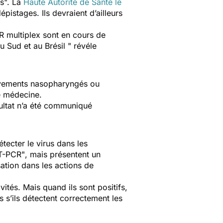
s
". La
Haute Autorité de Santé le
pistages. Ils devraient d’ailleurs
 multiplex sont en cours de
u Sud et au Brésil
" révéle
lèvements nasopharyngés ou
e médecine.
ultat n’a été communiqué
étecter le virus dans les
RT-PCR"
, mais présentent un
sation dans les actions de
tés. Mais quand ils sont positifs,
as s’ils détectent correctement les