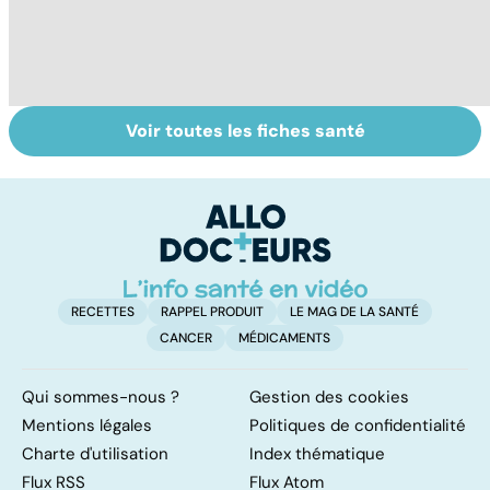
Voir toutes les fiches santé
Embolie
Mediator® : les
Me
pulmonaire : un
cardiologues en
s
caillot dans
première ligne
sa
l'artère
pulmonaire
RECETTES
RAPPEL PRODUIT
LE MAG DE LA SANTÉ
CANCER
MÉDICAMENTS
Qui sommes-nous ?
Gestion des cookies
Mentions légales
Politiques de confidentialité
Charte d'utilisation
Index thématique
Flux RSS
Flux Atom