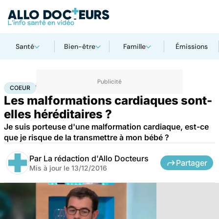
Santé
Bien-être
Famille
Émissions
Accueil
Santé
Maladies
Maladies cardiaques
Coeur
COEUR
Les malformations cardiaques sont-
elles héréditaires ?
Je suis porteuse d'une malformation cardiaque, est-ce
que je risque de la transmettre à mon bébé ?
Par
La rédaction d'Allo Docteurs
Partager
Mis à jour le
13/12/2016