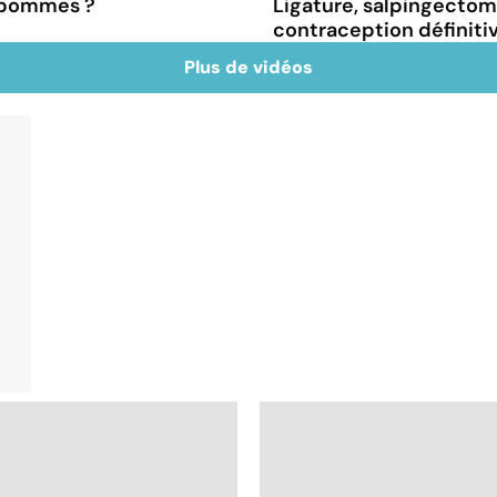
s pommes ?
Ligature, salpingectomie
contraception définiti
Plus de vidéos