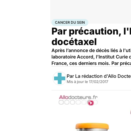
Accueil
Santé
Maladies
Cancer
Cancer du sein
CANCER DU SEIN
Par précaution, l'
docétaxel
Après l’annonce de décès liés à l'ut
laboratoire Accord, l’Institut Curi
France, ces derniers mois. Par préca
Par
La rédaction d'Allo Doct
Mis à jour le
17/02/2017