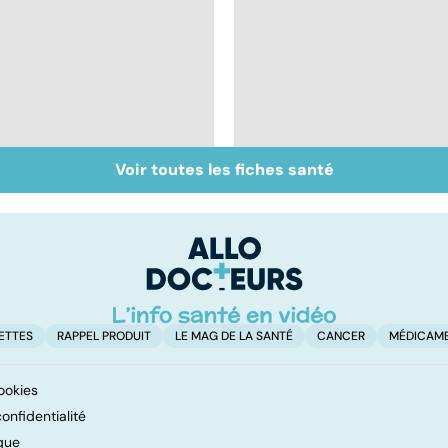
Voir toutes les fiches santé
Cancer du sein :
Tout savoir sur les
toutes concernées !
infections
pulmonaires
ETTES
RAPPEL PRODUIT
LE MAG DE LA SANTÉ
CANCER
MÉDICAM
ookies
onfidentialité
que