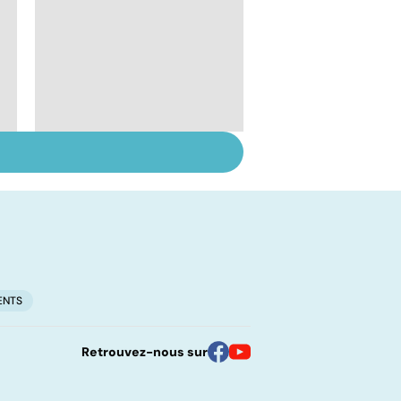
Inflammation des
amygdales : que faire
en cas d'angine ?
ENTS
Retrouvez-nous sur