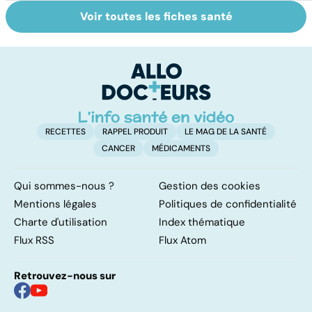
Voir toutes les fiches santé
Suicide : prévenir
Un rhume, ça se
L
le passage à
soigne ?
ca
l'acte
f
sc
RECETTES
RAPPEL PRODUIT
LE MAG DE LA SANTÉ
CANCER
MÉDICAMENTS
Qui sommes-nous ?
Gestion des cookies
Mentions légales
Politiques de confidentialité
Charte d'utilisation
Index thématique
Flux RSS
Flux Atom
Retrouvez-nous sur