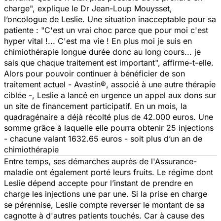
charge",
explique le Dr Jean-Loup Mouysset,
l’oncologue de Leslie. Une situation inacceptable pour sa
patiente : "
C'est un vrai choc parce que pour moi c'est
hyper vital !... C'est ma vie ! En plus moi je suis en
chimiothérapie longue durée donc au long cours... je
sais que chaque traitement est important",
affirme-t-elle.
Alors pour pouvoir continuer à bénéficier de son
traitement actuel - Avastin®, associé à une autre thérapie
ciblée -, Leslie a lancé en urgence un appel aux dons sur
un site de financement participatif. En un mois, la
quadragénaire a déjà récolté plus de 42.000 euros. Une
somme grâce à laquelle elle pourra obtenir 25 injections
- chacune valant 1632.65 euros - soit plus d’un an de
chimiothérapie
Entre temps, ses démarches auprès de l'Assurance-
maladie ont également porté leurs fruits. Le régime dont
Leslie dépend accepte pour l’instant de prendre en
charge les injections une par une. Si la prise en charge
se pérennise, Leslie compte reverser le montant de sa
cagnotte à d'autres patients touchés. Car à cause des