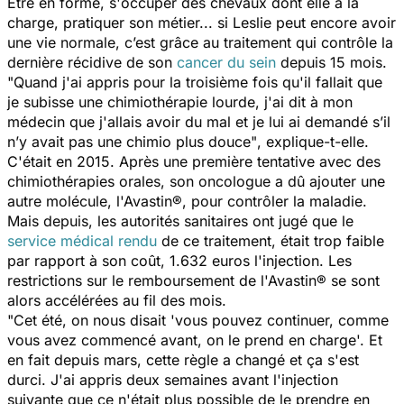
Être en forme, s'occuper des chevaux dont elle a la
charge, pratiquer son métier... si Leslie peut encore avoir
une vie normale, c’est grâce au traitement qui contrôle la
dernière récidive de son
cancer du sein
depuis 15 mois.
"
Quand j'ai appris pour la troisième fois qu'il fallait que
je subisse une chimiothérapie lourde, j'ai dit à mon
médecin que j'allais avoir du mal et je lui ai demandé s’il
n’y avait pas une chimio plus douce"
, explique-t-elle.
C'était en 2015. Après une première tentative avec des
chimiothérapies orales, son oncologue a dû ajouter une
autre molécule, l'Avastin®, pour contrôler la maladie.
Mais depuis, les autorités sanitaires ont jugé que le
service médical rendu
de ce traitement, était trop faible
par rapport à son coût, 1.632 euros l'injection. Les
restrictions sur le remboursement de l'Avastin® se sont
alors accélérées au fil des mois.
"Cet été, on nous disait 'vous pouvez continuer, comme
vous avez commencé avant, on le prend en charge'. Et
en fait depuis mars, cette règle a changé et ça s'est
durci. J'ai appris deux semaines avant l'injection
suivante que ce n'était plus possible de le prendre en