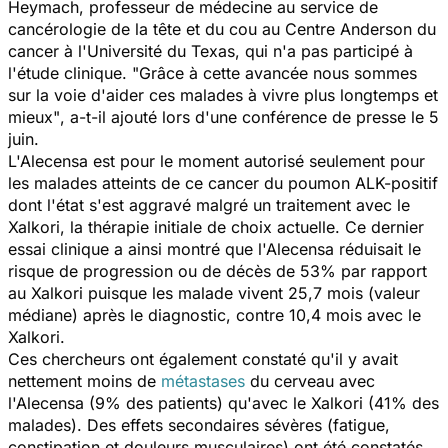
Heymach, professeur de médecine au service de
cancérologie de la tête et du cou au Centre Anderson du
cancer à l'Université du Texas, qui n'a pas participé à
l'étude clinique.
"Grâce à cette avancée nous sommes
sur la voie d'aider ces malades à vivre plus longtemps et
mieux"
, a-t-il ajouté lors d'une conférence de presse le 5
juin.
L'Alecensa est pour le moment autorisé seulement pour
les malades atteints de ce cancer du poumon ALK-positif
dont l'état s'est aggravé malgré un traitement avec le
Xalkori, la thérapie initiale de choix actuelle. Ce dernier
essai clinique a ainsi montré que l'Alecensa réduisait le
risque de progression ou de décès de 53% par rapport
au Xalkori puisque les malade vivent 25,7 mois (valeur
médiane) après le diagnostic, contre 10,4 mois avec le
Xalkori.
Ces chercheurs ont également constaté qu'il y avait
nettement moins de
métastases
du cerveau avec
l'Alecensa (9% des patients) qu'avec le Xalkori (41% des
malades). Des effets secondaires sévères (fatigue,
constipation et douleurs musculaires) ont été constatés