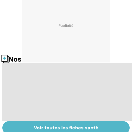
Nos fiches santé
Voir toutes les fiches santé
Tout savoir sur le
Mélanome : le
C