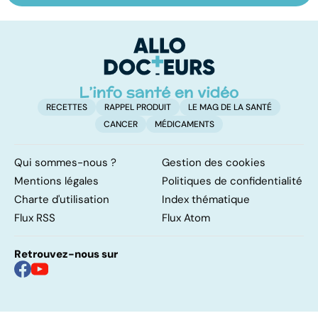
cancer de la
plus redouté des
p
vessie
cancers de la
p
peau
t
RECETTES
RAPPEL PRODUIT
LE MAG DE LA SANTÉ
CANCER
MÉDICAMENTS
Qui sommes-nous ?
Gestion des cookies
Mentions légales
Politiques de confidentialité
Charte d'utilisation
Index thématique
Flux RSS
Flux Atom
Retrouvez-nous sur