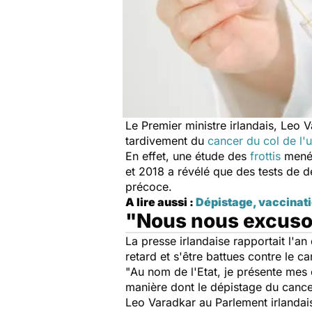
Le Premier ministre irlandais, Leo 
tardivement du
cancer du col de l'u
En effet, une étude des
frottis
menés
et 2018 a révélé que des tests de d
précoce.
A lire aussi :
Dépistage, vaccinatio
"Nous nous excuson
La presse irlandaise rapportait l'a
retard et s'être battues contre le ca
"
Au nom de l'Etat, je présente me
manière dont le dépistage du canc
Leo Varadkar au Parlement irlandais