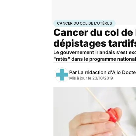
Accueil
Santé
Maladies
Cancer
Cancer du col de l
CANCER DU COL DE L'UTÉRUS
Cancer du col de l
dépistages tardif
Le gouvernement irlandais s’est ex
"ratés" dans le programme national
Par
La rédaction d'Allo Doct
Mis à jour le
23/10/2019