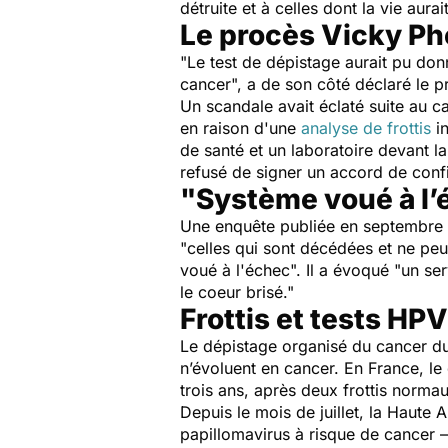
détruite et à celles dont la vie aurai
Le procès Vicky Phe
"
Le test de dépistage aurait pu don
cancer
", a de son côté déclaré le
Un scandale avait éclaté suite au ca
en raison d'une
analyse de frottis
in
de santé et un laboratoire devant la
refusé de signer un accord de confi
"Système voué à l’
Une enquête publiée en septembre 2
"
celles qui sont décédées et ne peu
voué à l'échec
". Il a évoqué "
un ser
le coeur brisé
."
Frottis et tests HP
Le dépistage organisé du cancer du c
n’évoluent en cancer. En France, l
trois ans, après deux frottis normaux
Depuis le mois de juillet, la Haut
papillomavirus à risque de cancer – 