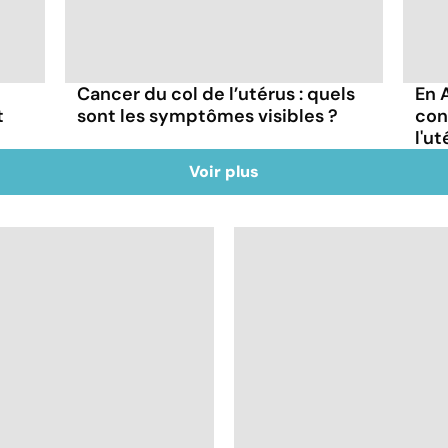
Cancer du col de l’utérus : quels
En A
t
sont les symptômes visibles ?
con
l'ut
Voir plus