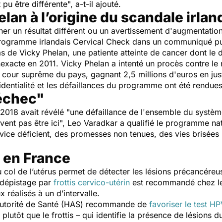
t pu être différente
", a-t-il ajouté.
lan à l’origine du scandale irlan
ner un résultat différent ou un avertissement d'augmentatio
 programme irlandais Cervical Check dans un communiqué pu
s de Vicky Phelan, une patiente atteinte de cancer dont le d
exacte en 2011. Vicky Phelan a intenté un procès contre le 
 cour suprême du pays, gagnant 2,5 millions d'euros en justi
dentialité et les défaillances du programme ont été rendues
échec"
018 avait révélé "
une défaillance de l'ensemble du systè
vent pas être ici
", Leo Varadkar a qualifié le programme na
vice déficient, des promesses non tenues, des vies brisées 
V en France
ol de l’utérus permet de détecter les lésions précancéreuses
e dépistage par
frottis cervico-utérin
est recommandé chez le
 réalisés à un d’intervalle.
e Autorité de Santé (HAS) recommande de
favoriser le test H
plutôt que le frottis – qui identifie la présence de lésions 