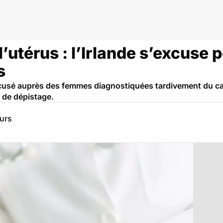
'utérus
’utérus : l’Irlande s’excuse p
s
cusé auprès des femmes diagnostiquées tardivement du canc
 de dépistage.
eurs