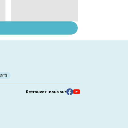
Suicide : prévenir le
passage à l'acte
ENTS
Retrouvez-nous sur