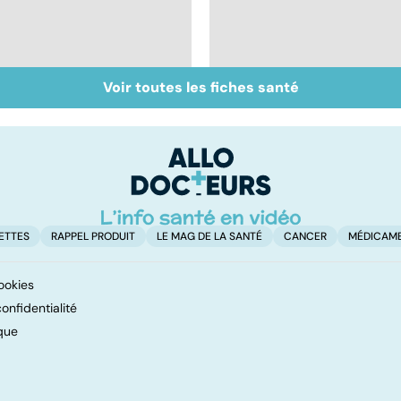
Voir toutes les fiches santé
Tout savoir sur les
Inflammation des
infections
amygdales : que faire
pulmonaires
en cas d'angine ?
ETTES
RAPPEL PRODUIT
LE MAG DE LA SANTÉ
CANCER
MÉDICAM
ookies
onfidentialité
que