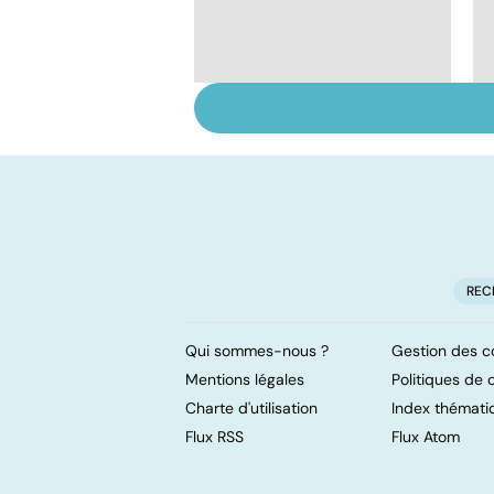
Cancer de la thyroïde
: chirurgie, iode et
scintigraphie
REC
Qui sommes-nous ?
Gestion des c
Mentions légales
Politiques de c
Charte d'utilisation
Index thémati
Flux RSS
Flux Atom