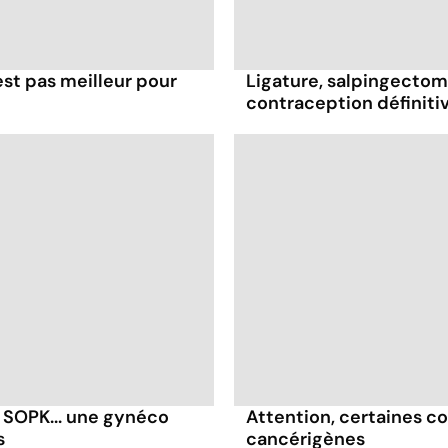
'est pas meilleur pour
Ligature, salpingectomie
contraception définiti
 SOPK... une gynéco
Attention, certaines c
s
cancérigènes