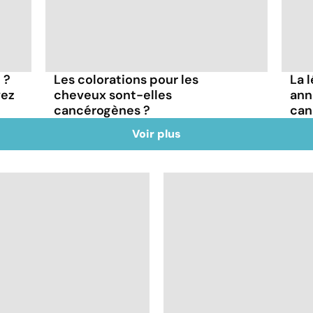
 ?
Les colorations pour les
La 
vez
cheveux sont-elles
ann
cancérogènes ?
can
Voir plus