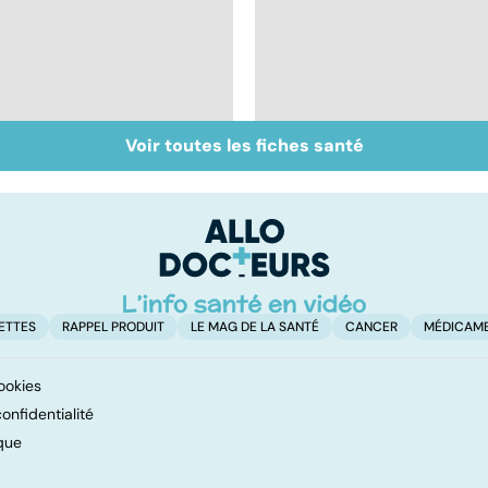
Voir toutes les fiches santé
Ovaires
Tout savoir sur les
polykystiques : un
infections
syndrome fréquent
pulmonaires
ETTES
RAPPEL PRODUIT
LE MAG DE LA SANTÉ
CANCER
MÉDICAM
ookies
onfidentialité
que