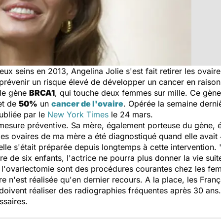
ux seins en 2013, Angelina Jolie s'est fait retirer les ovair
r prévenir un risque élevé de développer un cancer en raiso
 le gène
BRCA1
, qui touche deux femmes sur mille. Ce gè
 et de
50%
un
cancer de l'ovaire
. Opérée la semaine derniè
ubliée par le
New York Times
le 24 mars.
e mesure préventive. Sa mère, également porteuse du gène, 
des ovaires de ma mère a été diagnostiqué quand elle avait 
'elle s'était préparée depuis longtemps à cette intervention. 
ère de six enfants, l'actrice ne pourra plus donner la vie sui
t l'ovariectomie sont des procédures courantes chez les f
 n'est réalisée qu'en dernier recours. A la place, les Franç
 doivent réaliser des radiographies fréquentes après 30 an
saires.