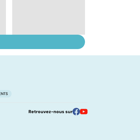
Inflammation des
amygdales : que faire
en cas d'angine ?
ENTS
Retrouvez-nous sur