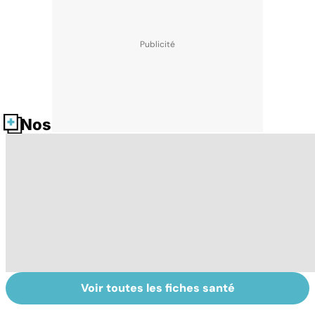
Nos fiches santé
Voir toutes les fiches santé
Le lupus, une
Anémie :
E
maladie
symptômes,
os