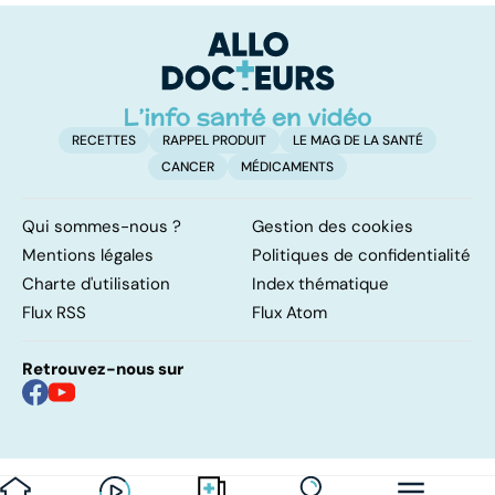
complexe
causes et
bo
traitements
p
RECETTES
RAPPEL PRODUIT
LE MAG DE LA SANTÉ
CANCER
MÉDICAMENTS
Qui sommes-nous ?
Gestion des cookies
Mentions légales
Politiques de confidentialité
Charte d'utilisation
Index thématique
Flux RSS
Flux Atom
Retrouvez-nous sur