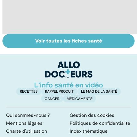
Voir toutes les fiches santé
Exostose
La
Tr
osseuse : des
drépanocytose,
dé
bosses sous la
une maladie des
p
peau
globules rouges
RECETTES
RAPPEL PRODUIT
LE MAG DE LA SANTÉ
CANCER
MÉDICAMENTS
Qui sommes-nous ?
Gestion des cookies
Mentions légales
Politiques de confidentialité
Charte d'utilisation
Index thématique