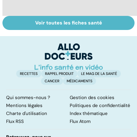
Voir toutes les fiches santé
Suicide : prévenir
Post-partum : un
L
le passage à
bouleversement
p
l'acte
après la
naissance
RECETTES
RAPPEL PRODUIT
LE MAG DE LA SANTÉ
CANCER
MÉDICAMENTS
Qui sommes-nous ?
Gestion des cookies
Mentions légales
Politiques de confidentialité
Charte d'utilisation
Index thématique
Flux RSS
Flux Atom
Retrouvez-nous sur