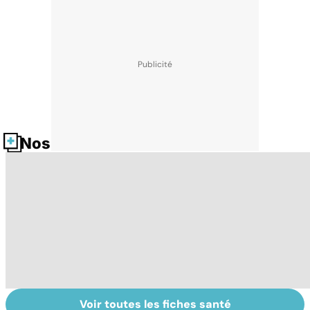
Nos fiches santé
Voir toutes les fiches santé
HPV : tout savoir
Tout savoir sur le
Gy