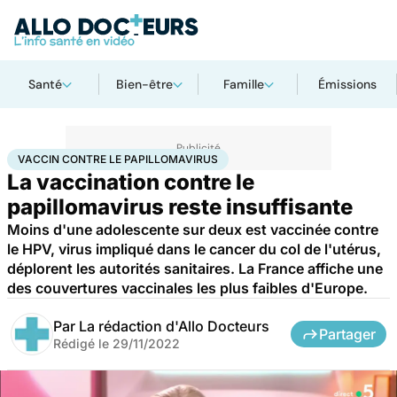
Santé
Bien-être
Famille
Émissions
Accueil
Santé
Maladies
Cancer
Vaccin contre le papillomavirus
VACCIN CONTRE LE PAPILLOMAVIRUS
La vaccination contre le
papillomavirus reste insuffisante
Moins d'une adolescente sur deux est vaccinée contre
le HPV, virus impliqué dans le cancer du col de l'utérus,
déplorent les autorités sanitaires. La France affiche une
des couvertures vaccinales les plus faibles d'Europe.
Par
La rédaction d'Allo Docteurs
Partager
Rédigé le
29/11/2022