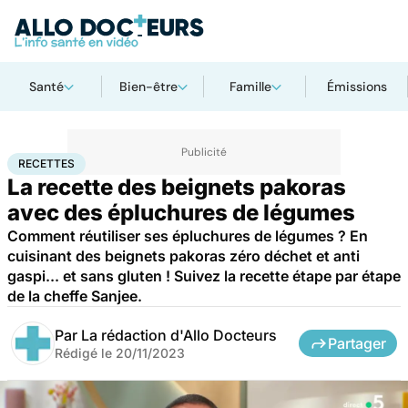
Santé
Bien-être
Famille
Émissions
Accueil
Bien-être
Nutrition
Recettes
RECETTES
La recette des beignets pakoras
avec des épluchures de légumes
Comment réutiliser ses épluchures de légumes ? En
cuisinant des beignets pakoras zéro déchet et anti
gaspi... et sans gluten ! Suivez la recette étape par étape
de la cheffe Sanjee.
Par
La rédaction d'Allo Docteurs
Partager
Rédigé le
20/11/2023