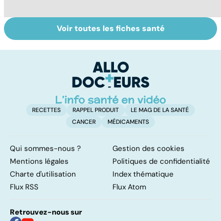
Voir toutes les fiches santé
Les agrumes et
Alimentation :
Q
leurs bienfaits
mangeons-nous
l'
pour la santé
trop de
g
protéines ?
RECETTES
RAPPEL PRODUIT
LE MAG DE LA SANTÉ
CANCER
MÉDICAMENTS
Qui sommes-nous ?
Gestion des cookies
Mentions légales
Politiques de confidentialité
Charte d'utilisation
Index thématique
Flux RSS
Flux Atom
Retrouvez-nous sur