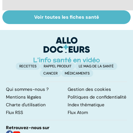
Voir toutes les fiches santé
Les agrumes et
Le magnésium,
In
leurs bienfaits
un oligo-élément
l
pour la santé
vital
F
so
RECETTES
RAPPEL PRODUIT
LE MAG DE LA SANTÉ
CANCER
MÉDICAMENTS
Qui sommes-nous ?
Gestion des cookies
Mentions légales
Politiques de confidentialité
Charte d'utilisation
Index thématique
Flux RSS
Flux Atom
Retrouvez-nous sur