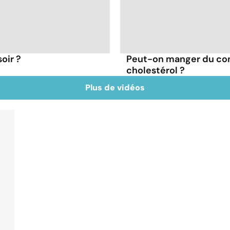
oir ?
Peut-on manger du co
cholestérol ?
Plus de vidéos