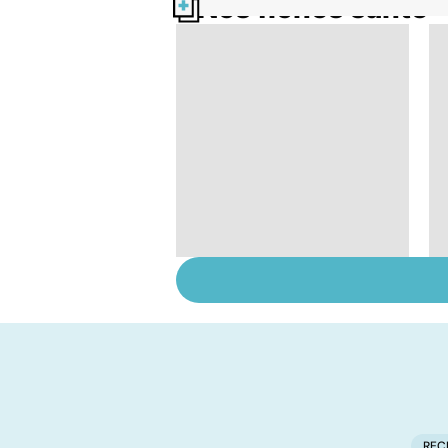
Nos fiches santé
Le magnésium, un
oligo-élément vital
REC