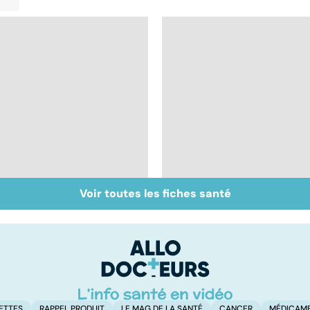
Voir toutes les fiches santé
Intestin irritable : le
Alimentation : le péri
régime FODMAP, une
jeûne ?
solution ?
ETTES
RAPPEL PRODUIT
LE MAG DE LA SANTÉ
CANCER
MÉDICAM