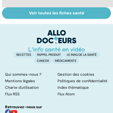
Voir toutes les fiches santé
HPV : tout savoir
Cancer : la
C
sur les
fatigue avant
c
papillomavirus
tout
et
RECETTES
RAPPEL PRODUIT
LE MAG DE LA SANTÉ
CANCER
MÉDICAMENTS
Qui sommes-nous ?
Gestion des cookies
Mentions légales
Politiques de confidentialité
Charte d'utilisation
Index thématique
Flux RSS
Flux Atom
Retrouvez-nous sur