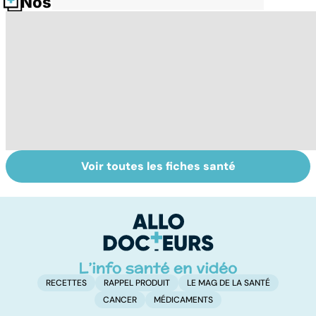
Nos fiches santé
Voir toutes les fiches santé
Exostose
La sciatique : un
O
osseuse : des
symptôme
pr
bosses sous la
douloureux
c
peau
RECETTES
RAPPEL PRODUIT
LE MAG DE LA SANTÉ
CANCER
MÉDICAMENTS