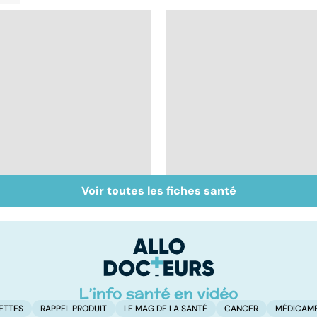
Voir toutes les fiches santé
La sciatique : un
Ostéoporose :
symptôme
préserver le capital
douloureux
osseux
ETTES
RAPPEL PRODUIT
LE MAG DE LA SANTÉ
CANCER
MÉDICAM