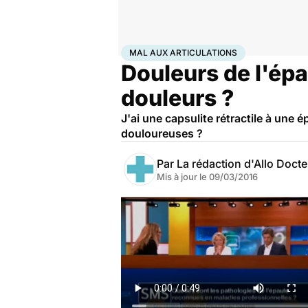
Accueil
Santé
Maladies
Mal aux articulations
MAL AUX ARTICULATIONS
Douleurs de l'épau
douleurs ?
J'ai une capsulite rétractile à une é
douloureuses ?
Par
La rédaction d'Allo Doct
Mis à jour le
09/03/2016