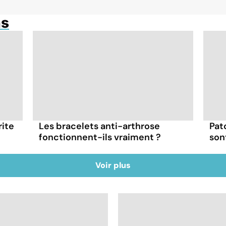
ns
rite
Les bracelets anti-arthrose
Pat
fonctionnent-ils vraiment ?
son
Voir plus