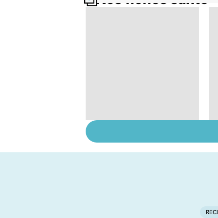
Exostose osseuse :
des bosses sous la
peau
REC