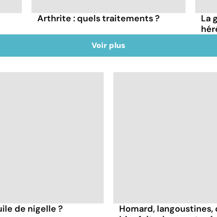
Arthrite : quels traitements ?
La 
hér
Voir plus
ile de nigelle ?
Homard, langoustines, c