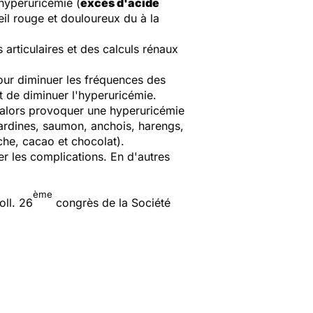
 hyperuricémie (
excès d'acide
eil rouge et douloureux du à la
rticulaires et des calculs rénaux
Pour diminuer les fréquences des
ut de diminuer l'hyperuricémie.
t alors provoquer une hyperuricémie
sardines, saumon, anchois, harengs,
che, cacao et chocolat).
er les complications. En d'autres
ème
oll. 26
congrès de la Société