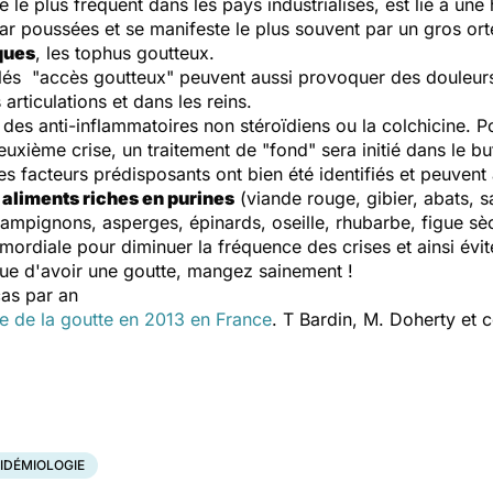
le plus fréquent dans les pays industrialisés, est lié à une
par poussées et se manifeste le plus souvent par un gros ort
ques
, les tophus goutteux.
 "accès goutteux" peuvent aussi provoquer des douleurs a
articulations et dans les reins.
r des anti-inflammatoires non stéroïdiens ou la colchicine. 
deuxième crise, un traitement de "fond" sera initié dans le b
s facteurs prédisposants ont bien été identifiés et peuven
aliments riches en purines
(viande rouge, gibier, abats, 
ampignons, asperges, épinards, oseille, rhubarbe, figue sè
imordiale pour diminuer la fréquence des crises et ainsi évit
sque d'avoir une goutte, mangez sainement !
as par an
ce de la goutte en 2013 en France
. T Bardin, M. Doherty et c
IDÉMIOLOGIE