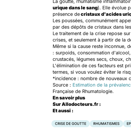
La goutte, rhumatisme inflammatoire 
urique dans le sang
). Elle évolue 
présence de
cristaux d'acides uri
Les poussées, communément appelés
par des dépôts de cristaux dans les 
Le traitement de la crise repose su
crises, et seulement à partir de la 
Même si la cause reste inconnue, de
: surpoids, consommation d'alcool,
crustacés, légumes secs, choux, ch
L'élimination de ces facteurs est pr
termes, si vous voulez éviter le ri
*incidence : nombre de nouveaux c
Source :
Estimation de la prévalen
Française de Rhumatologie.
En savoir plus
Sur Allodocteurs.fr :
Et aussi :
CRISE DE GOUTTE
RHUMATISMES
EP