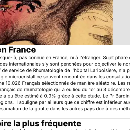
en France
jusque-là, pas connue en France, ni à l'étranger. Sujet phar
études internationales s'y sont penchées pour objectiver le
de service de Rhumatologie de l'hôpital Lariboisière, n'a 
logie microcristalline souvent rencontrée dans les consultat
ne 10.026 Français sélectionnés de manière aléatoire. Les ré
ançais de rhumatologie qui a eu lieu du 1er au 3 décembre 
e a pu être estimé à 0.9% grâce à cette étude. Le Pr Bardin
gions. Il souligne par ailleurs que ce chiffre est inférieur a
stimation de la goutte dans les autres pays due à des métho
re la plus fréquente