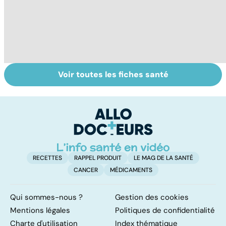
Voir toutes les fiches santé
Exostose
La sciatique : un
C
osseuse : des
symptôme
s
bosses sous la
douloureux
r
peau
RECETTES
RAPPEL PRODUIT
LE MAG DE LA SANTÉ
CANCER
MÉDICAMENTS
Qui sommes-nous ?
Gestion des cookies
Mentions légales
Politiques de confidentialité
Charte d'utilisation
Index thématique