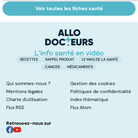
Voir toutes les fiches santé
Intoxications
Votre santé en
La
alimentaires :
vacances
s
menaces dans
l'
nos assiettes !
g
RECETTES
RAPPEL PRODUIT
LE MAG DE LA SANTÉ
CANCER
MÉDICAMENTS
Qui sommes-nous ?
Gestion des cookies
Mentions légales
Politiques de confidentialité
Charte d'utilisation
Index thématique
Flux RSS
Flux Atom
Retrouvez-nous sur