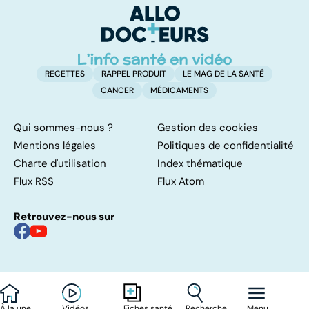
encore mal
intestins
d
connu
RECETTES
RAPPEL PRODUIT
LE MAG DE LA SANTÉ
CANCER
MÉDICAMENTS
Qui sommes-nous ?
Gestion des cookies
Mentions légales
Politiques de confidentialité
Charte d'utilisation
Index thématique
Flux RSS
Flux Atom
Retrouvez-nous sur
À la une
Vidéos
Recherche
Menu
Fiches santé