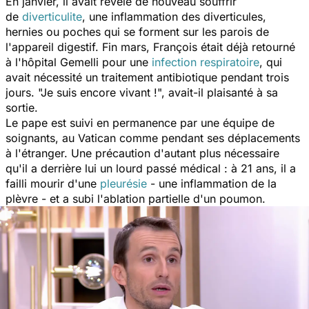
En janvier, il avait révélé de nouveau souffrir
de
diverticulite
, une inflammation des diverticules,
hernies ou poches qui se forment sur les parois de
l'appareil digestif. Fin mars, François était déjà retourné
à l'hôpital Gemelli pour une
infection respiratoire
, qui
avait nécessité un traitement antibiotique pendant trois
jours.
"Je suis encore vivant !
", avait-il plaisanté à sa
sortie.
Le pape est suivi en permanence par une équipe de
soignants, au Vatican comme pendant ses déplacements
à l'étranger. Une précaution d'autant plus nécessaire
qu'il a derrière lui un lourd passé médical : à 21 ans, il a
failli mourir d'une
pleurésie
- une inflammation de la
plèvre - et a subi l'ablation partielle d'un poumon.