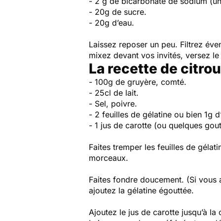
- 2 g de bicarbonate de sodium (une
- 20g de sucre.
- 20g d’eau.
Laissez reposer un peu. Filtrez éven
mixez devant vos invités, versez le 
La recette de citro
- 100g de gruyère, comté.
- 25cl de lait.
- Sel, poivre.
- 2 feuilles de gélatine ou bien 1g d
- 1 jus de carotte (ou quelques gou
Faites tremper les feuilles de gélat
morceaux.
Faites fondre doucement. (Si vous a
ajoutez la gélatine égouttée.
Ajoutez le jus de carotte jusqu’à l