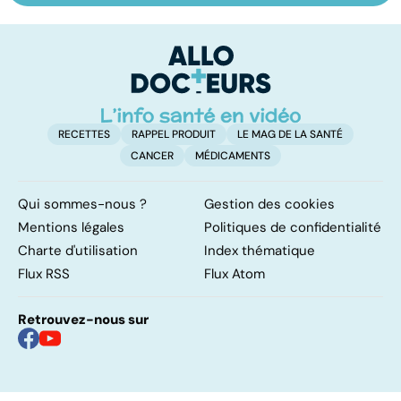
pulmonaire
trouble de
c
l'attention avec
j
ou sans
hyperactivité
RECETTES
RAPPEL PRODUIT
LE MAG DE LA SANTÉ
CANCER
MÉDICAMENTS
Qui sommes-nous ?
Gestion des cookies
Mentions légales
Politiques de confidentialité
Charte d'utilisation
Index thématique
Flux RSS
Flux Atom
Retrouvez-nous sur