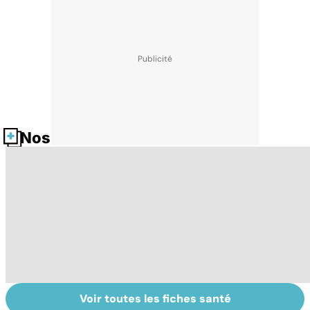
Nos fiches santé
Voir toutes les fiches santé
La tuberculose
Le TDAH, un
F