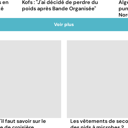
s en
Kofs : "J'ai décidé de perdre du
Alg
té
poids après Bande Organisée"
pun
Nor
Voir plus
il faut savoir sur le
Les vêtements de seco
re de croisière
des nids à microbes ?