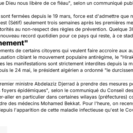
ue Dieu nous libère de ce fléau"
, selon un communiqué publi
ie sont fermées depuis le 19 mars, force est d'admettre que
à l'est (Sétif) seulement trois semaines après les premières
 autorités au non-respect des règles de prévention. Quelque
 nouveau record quotidien pour ce pays qui reste, à ce sta
chement"
ments de certains citoyens qui veulent faire accroire aux au
usation ciblant le mouvement populaire antirégime, le "
Hira
s les manifestations sont strictement interdites depuis la m
puis le 24 mai, le président algérien a ordonné "
le durcisse
remier ministre Abdelaziz Djerrad à prendre des mesures p
es foyers épidémiques"
, selon le communiqué du Conseil des
r-aller en particulier dans certaines wilayas (préfectures) 
Ordre des médecins Mohamed Bekkat. Pour l'heure, on recen
puis l'apparition de cette maladie infectieuse qu'est le Covi