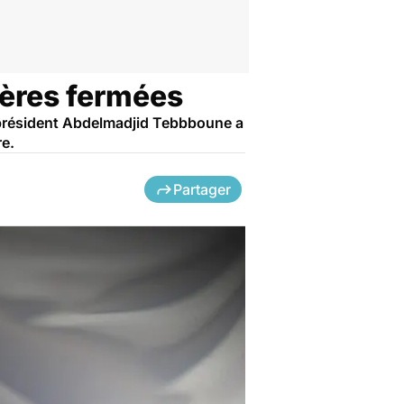
ières fermées
e président Abdelmadjid Tebbboune a
re.
Partager