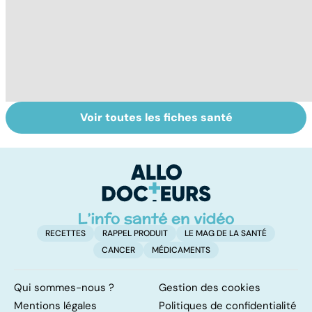
Voir toutes les fiches santé
HPV : tout savoir
La tuberculose
F
sur les
pulmonaire
c
papillomavirus
j
RECETTES
RAPPEL PRODUIT
LE MAG DE LA SANTÉ
CANCER
MÉDICAMENTS
Qui sommes-nous ?
Gestion des cookies
Mentions légales
Politiques de confidentialité