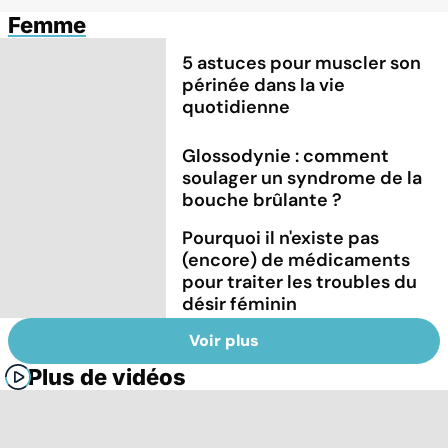
Femme
5 astuces pour muscler son
périnée dans la vie
quotidienne
Glossodynie : comment
soulager un syndrome de la
bouche brûlante ?
Pourquoi il n'existe pas
(encore) de médicaments
pour traiter les troubles du
désir féminin
Voir plus
Plus de vidéos