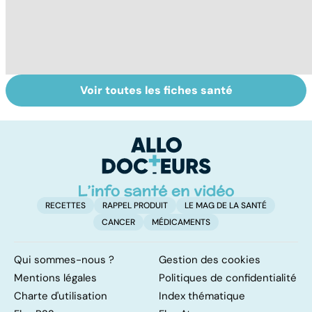
Voir toutes les fiches santé
L'avortement :
Gynéco : un suivi
L'
quels délais,
pour la vie
m
quelles
h
méthodes ?
RECETTES
RAPPEL PRODUIT
LE MAG DE LA SANTÉ
CANCER
MÉDICAMENTS
Qui sommes-nous ?
Gestion des cookies
Mentions légales
Politiques de confidentialité
Charte d'utilisation
Index thématique