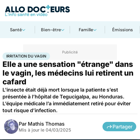
Santé
Bien-être
Famille
Émissions
Accueil
Santé
Maladies
Irritation du vagin
IRRITATION DU VAGIN
Elle a une sensation "étrange" dans
le vagin, les médecins lui retirent un
cafard
L'insecte était déjà mort lorsque la patiente s’est
présentée à l’hôpital de Tegucigalpa, au Honduras.
L’équipe médicale l’a immédiatement retiré pour éviter
tout risque d’infection.
Par
Mathis Thomas
Partager
Mis à jour le
04/03/2025