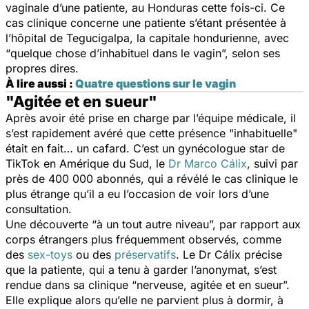
vaginale d’une patiente, au Honduras cette fois-ci. Ce
cas clinique concerne une patiente s’étant présentée à
l’hôpital de Tegucigalpa, la capitale hondurienne, avec
“
quelque chose d’inhabituel dans le vagin
”, selon ses
propres dires.
À lire aussi :
Quatre questions sur le vagin
"Agitée et en sueur"
Après avoir été prise en charge par l’équipe médicale, il
s’est rapidement avéré que cette présence "inhabituelle"
était en fait… un cafard. C’est un gynécologue star de
TikTok en Amérique du Sud, le
Dr Marco Cálix
, suivi par
près de 400 000 abonnés, qui a révélé le cas clinique le
plus étrange qu’il a eu l’occasion de voir lors d’une
consultation.
Une découverte “
à un tout autre niveau
”, par rapport aux
corps étrangers plus fréquemment observés, comme
des
sex-toys
ou des
préservatifs
. Le Dr Cálix précise
que la patiente, qui a tenu à garder l’anonymat, s’est
rendue dans sa clinique “
nerveuse, agitée et en sueur
”.
Elle explique alors qu’elle ne parvient plus à dormir, à