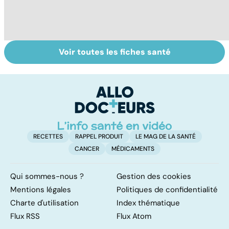
Voir toutes les fiches santé
L'avortement :
Gynéco : un suivi
À
quels délais,
pour la vie
c
quelles
méthodes ?
RECETTES
RAPPEL PRODUIT
LE MAG DE LA SANTÉ
CANCER
MÉDICAMENTS
Qui sommes-nous ?
Gestion des cookies
Mentions légales
Politiques de confidentialité
Charte d'utilisation
Index thématique
Flux RSS
Flux Atom