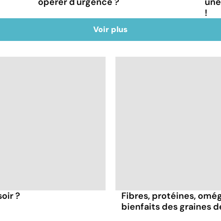
opérer d'urgence ?
une
!
Voir plus
oir ?
Fibres, protéines, oméga
bienfaits des graines 