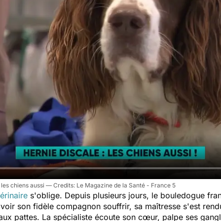
: les chiens aussi
Le Magazine de la Santé - France 5
érinaire
s'oblige. Depuis plusieurs jours, le bouledogue fra
 voir son fidèle compagnon souffrir, sa maîtresse s'est re
aux pattes. La spécialiste
écoute son cœur, palpe ses gangli