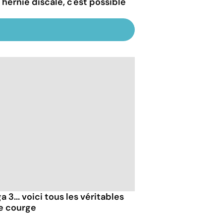
 hernie discale, c'est possible
 3... voici tous les véritables
de courge