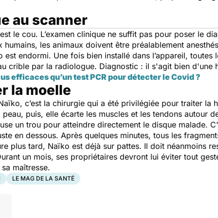
ue au scanner
st le cou. L’examen clinique ne suffit pas pour poser le di
 humains, les animaux doivent être préalablement anesthés
est endormi. Une fois bien installé dans l’appareil, toutes 
crible par la radiologue. Diagnostic : il s'agit bien d'une h
lus efficaces qu’un test PCR pour détecter le Covid ?
 la moelle
ïko, c’est la chirurgie qui a été privilégiée pour traiter la 
 peau, puis, elle écarte les muscles et les tendons autour d
euse un trou pour atteindre directement le disque malade. C'e
 juste en dessous. Après quelques minutes, tous les fragments
re plus tard, Naïko est déjà sur pattes. Il doit néanmoins res
urant un mois, ses propriétaires devront lui éviter tout ges
 sa maîtresse.
N
LE MAG DE LA SANTÉ