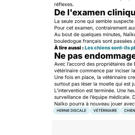
réflexes.
De l'examen cliniq
La seule zone qui semble suspecte e
Pour cet examen, contrairement aux
Au bout de quelques minutes, Naïko 
bouledogue français sont passées au 
À lire aussi :
Les chiens sont-ils p
Ne pas endommager
Avec l’accord des propriétaires de Na
vétérinaire commence par inciser la
Une fois en place, la vétérinaire cr
surtout pas léser la moelle qui est
L'intervention est terminée. Une heu
surveillance de l’équipe médicale. D
Naïko pourra à nouveau jouer avec
HERNIE DISCALE
VÉTÉRINAIRE
CHIE