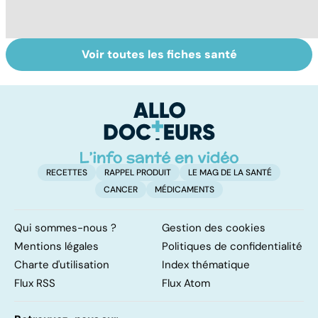
Voir toutes les fiches santé
La tuberculose
Mal de dos : les
D
pulmonaire
solutions pour
ce
soulager un
c
lumbago
RECETTES
RAPPEL PRODUIT
LE MAG DE LA SANTÉ
CANCER
MÉDICAMENTS
Qui sommes-nous ?
Gestion des cookies
Mentions légales
Politiques de confidentialité
Charte d'utilisation
Index thématique
Flux RSS
Flux Atom