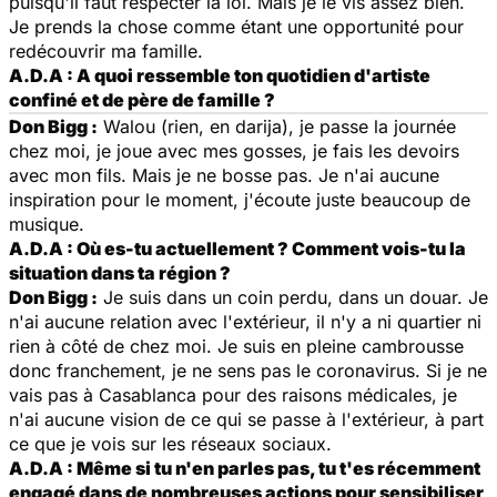
puisqu'il faut respecter la loi. Mais je le vis assez bien.
Je prends la chose comme étant une opportunité pour
redécouvrir ma famille.
A.D.A : A quoi ressemble ton quotidien d'artiste
confiné et de père de famille ?
Don Bigg :
Walou (rien, en darija), je passe la journée
chez moi, je joue avec mes gosses, je fais les devoirs
avec mon fils. Mais je ne bosse pas. Je n'ai aucune
inspiration pour le moment, j'écoute juste beaucoup de
musique.
A.D.A : Où es-tu actuellement ? Comment vois-tu la
situation dans ta région ?
Don Bigg :
Je suis dans un coin perdu, dans un douar. Je
n'ai aucune relation avec l'extérieur, il n'y a ni quartier ni
rien à côté de chez moi. Je suis en pleine cambrousse
donc franchement, je ne sens pas le coronavirus. Si je ne
vais pas à Casablanca pour des raisons médicales, je
n'ai aucune vision de ce qui se passe à l'extérieur, à part
ce que je vois sur les réseaux sociaux.
A.D.A : Même si tu n'en parles pas, tu t'es récemment
engagé dans de nombreuses actions pour sensibiliser