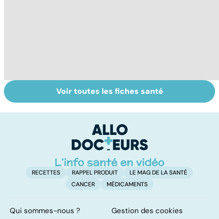
Voir toutes les fiches santé
Tout savoir sur
Inflammation des
Vi
les infections
amygdales : que
oc
pulmonaires
faire en cas
qu
d'angine ?
su
in
RECETTES
RAPPEL PRODUIT
LE MAG DE LA SANTÉ
CANCER
MÉDICAMENTS
Qui sommes-nous ?
Gestion des cookies