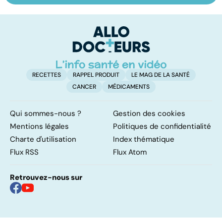
vitiligo
démangeaisons :
le
au secours, j'ai la
m
peau qui gratte !
RECETTES
RAPPEL PRODUIT
LE MAG DE LA SANTÉ
CANCER
MÉDICAMENTS
Qui sommes-nous ?
Gestion des cookies
Mentions légales
Politiques de confidentialité
Charte d'utilisation
Index thématique
Flux RSS
Flux Atom
Retrouvez-nous sur