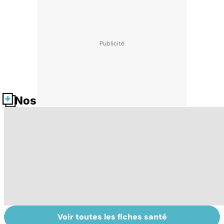
Nos fiches santé
Voir toutes les fiches santé
Tout savoir sur le
Prurit,
N