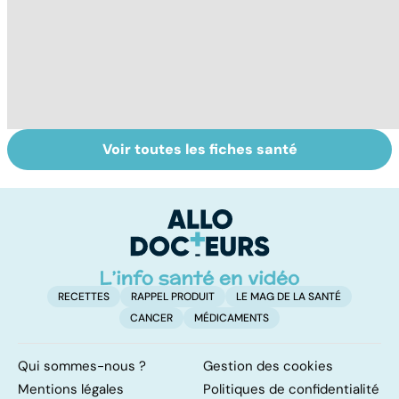
Voir toutes les fiches santé
Inflammation des
Tout savoir sur le
HP
amygdales : que
vitiligo
su
faire en cas
p
d'angine ?
RECETTES
RAPPEL PRODUIT
LE MAG DE LA SANTÉ
CANCER
MÉDICAMENTS
Qui sommes-nous ?
Gestion des cookies
Mentions légales
Politiques de confidentialité