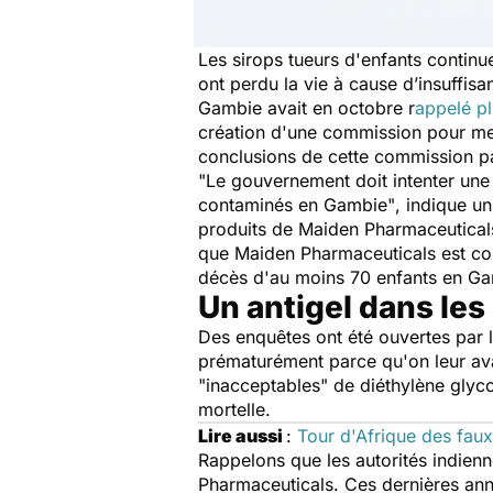
Les sirops tueurs d'enfants continu
ont perdu la vie à cause d’insuffisa
Gambie avait en octobre r
appelé pl
création d'une commission pour me
conclusions de cette commission p
"Le gouvernement doit intenter une
contaminés en Gambie"
, indique u
produits de Maiden Pharmaceuticals
que Maiden Pharmaceuticals est cou
décès d'au moins 70 enfants en G
Un antigel dans les
Des enquêtes ont été ouvertes par l
prématurément parce qu'on leur ava
"
inacceptables
" de diéthylène glyc
mortelle.
Lire aussi
:
Tour d'Afrique des fau
Rappelons que les autorités indienn
Pharmaceuticals. Ces dernières anné