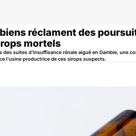
iens réclament des poursuit
irops mortels
s des suites d'insuffisance rénale aiguë en Gambie, une c
e l'usine productrice de ces sirops suspects.