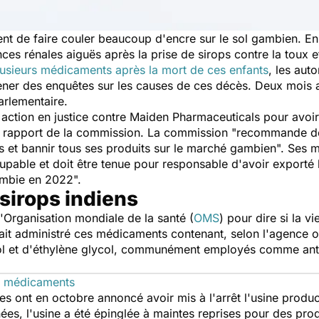
ent de faire couler beaucoup d'encre sur le sol gambien. En
nces rénales aiguës après la prise de sirops contre la toux et
usieurs médicaments après la mort de ces enfants
, les aut
ner des enquêtes sur les causes de ces décès. Deux mois a
arlementaire.
 action en justice contre Maiden Pharmaceuticals pour avo
n rapport de la commission. La commission
"recommande de m
 et bannir tous ses produits sur le marché gambien
". Ses 
pable et doit être tenue pour responsable d'avoir exporté
ambie en 2022
".
 sirops indiens
'Organisation mondiale de la santé (
OMS
) pour dire si la v
it administré ces médicaments contenant, selon l'agence o
ol et d'éthylène glycol, communément employés comme antige
x médicaments
es ont en octobre annoncé avoir mis à l'arrêt l'usine produ
es, l'usine a été épinglée à maintes reprises pour des prod