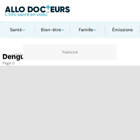
Santé
Bien-être
Famille
Émissions
Accueil
Dengue
Thématiques
Dengue
Page 5